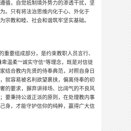
遵循，自觉抵制境外势力的渗透干扰，坚
为。只有将法治思维内化于心、外化于
为宗教和睦、社会和谐筑牢坚实基础。
义的重要组成部分，是约束教职人员言行、
卑温柔”“诚实守信”等理念，既是对信徒
家结合教内先贤的侍奉典范，对照自身日
，就容易被名利欲望裹挟，偏离侍奉的初
奢的要求，摒弃讲排场、比阔气的不良风
；要秉持公道正派的原则，在处理教内事
己身，才能守护信仰的纯粹，赢得广大信