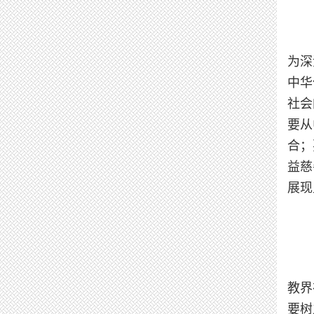
为深
中华
社会
要从
合；
益慈
展现
教界
要树