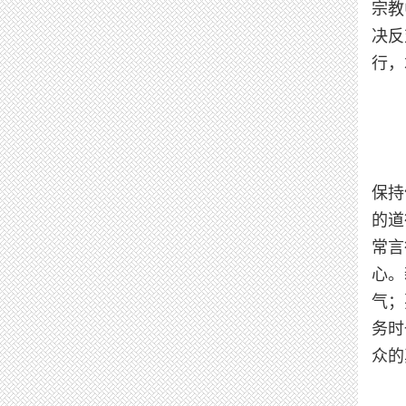
宗教
决反
行，
保持
的道
常言
心。
气；
务时
众的