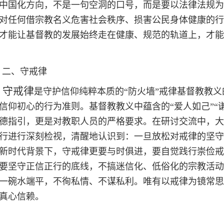
中国化方向，不是一句空洞的口号，而是要以法律法规为
对任何借宗教名义危害社会秩序、损害公民身体健康的行
才能让基督教的发展始终走在健康、规范的轨道上，才能
二、守戒律
守戒律
是守护信仰纯粹本质的“防火墙”戒律基督教教
信仰初心的行为准则。基督教教义中蕴含的“爱人如己”“谦
德指引，更是对教职人员的严格要求。在研讨交流中，大
行进行深刻检视，清醒地认识到：一旦放松对戒律的坚守
新时代背景下，守戒律更要与时俱进，要自觉践行崇俭戒
要坚守正信正行的底线，不搞迷信化、低俗化的宗教活动
一碗水端平，不徇私情、不谋私利。唯有以戒律为镜常思
真心信赖。