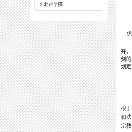
东北神学院
供
开，
刻的
划定
根于
和法
宗教