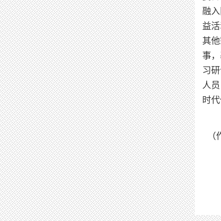
融入
益活
其他
事，
习研
人员
时代
（作