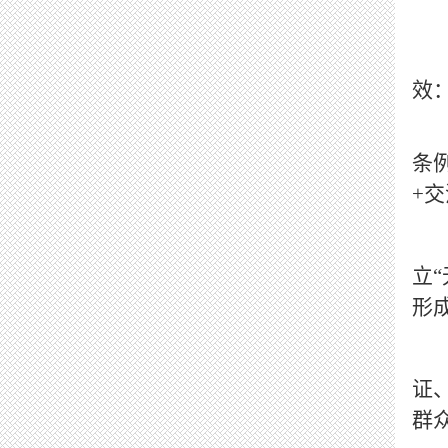
效
条
+交
立
形
证
群