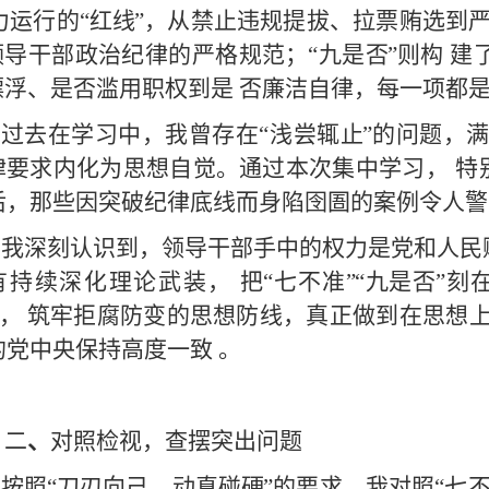
力运行的
“红线
”，从禁止违规提拔、拉票贿选到
领导干部政治纪律的严格规范；
“九是否
”
则构
建
漂浮、是否滥用
职权到是
否廉洁自律，每一项都
过去在学习中，我曾存在
“浅尝辄止
”的问题，
律要求内化为思想自觉
。
通过本次集中学习，
特
后，那些因突破纪律底线而身陷囹圄的案例令人警
我深刻认识到，领导干部手中的权力是党
和人民
有持续深化理论武装，
把
“七不准
”“九是否
”刻
”，
筑牢拒腐防变的思想防线，真正做到在思想
的党中央保持高度一致
。
二
、
对照检视，查摆突出问题
按照
“刀刃向己、动真碰硬
”的要求，我对照“七