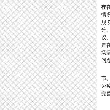
存
情
规
分
议
是
场
问
节
免
完