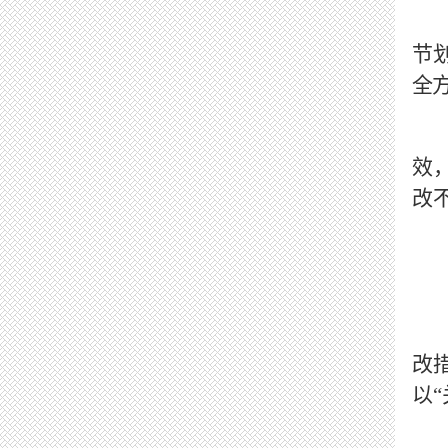
节
全
效
改
改
以