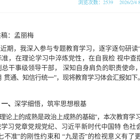
浏览次数：2539 2026/2/4 8:
供稿：孟丽梅
近期，我深入参与专题教育学习，逐字逐句研读
标准，在理论学习中淬炼党性，在自我检
视中查
副总干事级领导干部，
深知自身肩负的职责使命
用
贯通、知信行统一
”，现将教育学习体会汇报如下
一
、
深学细悟，筑牢思想根基
“理论上的成熟是政治上成熟的基础
”，本次教育学
统学习党章党规党纪、习近平新时代中国特
色社
“七不准
”的刚性约
束和
“九是否
”的检视意义有了