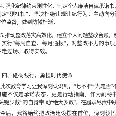
4.
强化纪律约束刚性化，制定个人廉洁自律承诺书
划定
“硬杠杠
”，坚决杜绝违规违纪行为；
主动
向分
方位监督，做到防微杜渐。
5. 推动整改落实高效化，建立个人问题整改台账，
，实行
“每周自查、每月通报
”，对整改不力的
事项
不走过场、取得实效。
四、砥砺践行，勇担时代使命
此次教育学习让我深刻认识到，
“七不准
”“九是否
”
措施不仅是承诺表态，更是行动指南。作
为副秘
“关键少数
”的自觉带
动
“绝大多数
”，在履职尽责中
今后，我将始终把政治建设摆在首位，深刻领