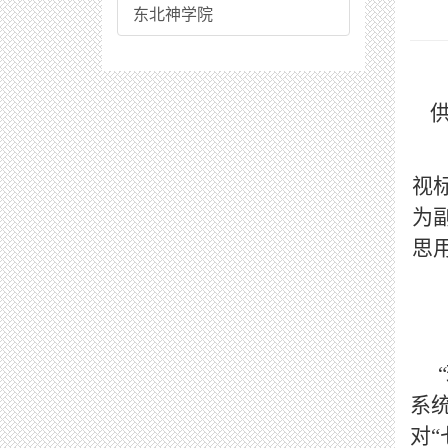
东北神学院
视
为
思
系
对