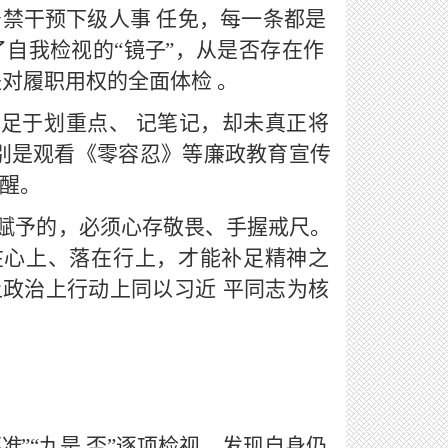
严禁干预
下级人事
任免，每一条都是
了自我检视的
“镜子
”，从是否存在作
是对履职用权的全面体检
。
满足于划重点、
记笔记，却未真正将
别是观看《零容忍》等廉政教育宣传
醒。
赋予
的，必须心存敬畏、手握戒尺。
在心上、落在行上，才能补足精神之
上政治上行动上同以习近
平同志为核
不准
”“九是
否
”逐项检视，发现自身仍