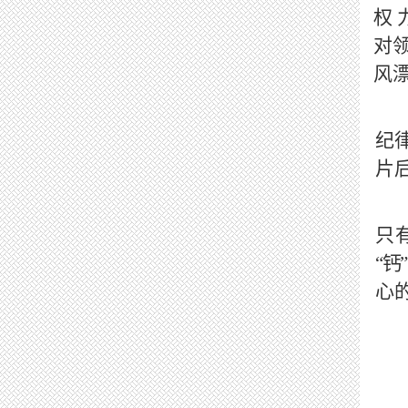
权
对
风
纪
片
只
“钙
心