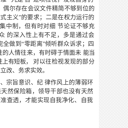
，偶尔存在会议文件精简不够到位的
形式主义
”的要求；二是在权力运行的
集中制，但有时对细
节论证不够充
众
的深入性上有不足，多是通过会
完全做到
“零距离
”倾听群众诉求；四
性的人情往来，有时碍于情面未
能当
性上有短板，
对以往检视发现的部分
行立改、务求实效。
养、宗旨意识、纪
律作风上的薄弱环
是天然保险箱，领导干部也没有天然
查准查透，才能实现自我净化、
自我