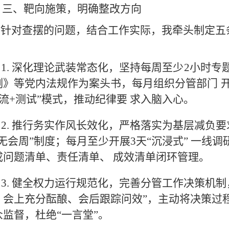
三、靶向施策，明确整改方向
针对查摆的问题，结合工作实际，我牵头制定五
：
1. 深化理论武装常态化，坚持每周至少
2小时专
例》等党内法规作为案头书，每月组织分管部门
流+测试
”模式，推动纪律要
求入脑入心。
2. 推行务实作风长效化，严格落实为基层减负
“无会周
”制度；每月至少开展
3天“沉浸式
”
一线调
成问题清单、责任清单、
成效清单闭环管理。
3. 健全权力运行规范化，完善分管工作决策机
、会上充分酝酿、会后跟踪问效
”
，
主动将决策过
众监督，杜绝
“一言堂
”。