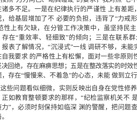
在诸多不足。一是在纪律执行的严谨性
上有差距
况，给基层增加了不
必要的负担，违背了
“力戒
范性上有欠缺，在分管工作决策中，虽坚持民主
，存在
“重效率、轻细致
”的倾向；三是在联系群
、报表了解情况，
“沉浸式
”一线
调研不够，未能
在自我要求
的严格性上有松懈，面对一些非原则
坚决回绝，存在麻痹思想；五是在整改落实的时效
题，存在
“慢慢来、不着急
”的心态，未能
做到立
这些问题看似细微，实则反映出自身在党性修
。正如教育整顿要求的那样，
“纪检监察机关不
疫力
”，必须时刻保持如临深
渊的警醒，把问题
善。