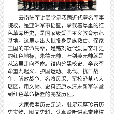
云南陆军讲武堂是我国近代著名军事
院校，是亚洲军事摇篮，承载着厚重的红
色革命历史，是国家级爱国主义教育示范
基地。这里走出大批投身民族救亡、保家
卫国的革命先辈，是镌刻近代爱国奋斗史
的红色地标，朱德元帅、叶剑英元帅就是
从这里走向革命。馆内分建校史、辛亥革
命重九起义、护国运动、北伐、抗日战
争、解放战争、名将风采、军校沿革八大
展区，用文物、史料还原从清末新军学堂
到红色革命摇篮的完整历程。
大家循着历史足迹，驻足观摩珍贵历
史实物、图文史料，认真聆听讲武堂建校