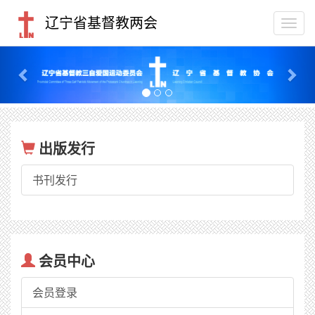
辽宁省基督教两会
Togg
navi
Previous
Nex
出版发行
书刊发行
会员中心
会员登录