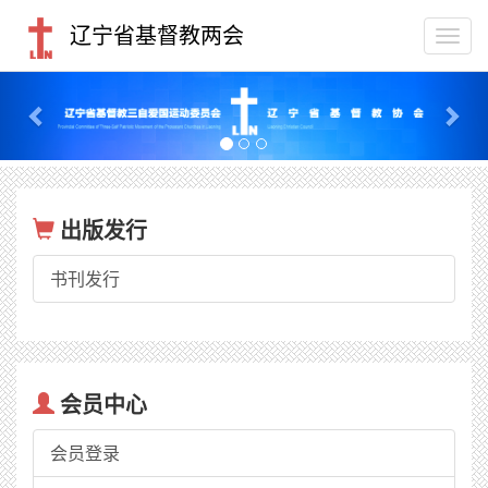
辽宁省基督教两会
Togg
navi
Previous
Nex
出版发行
书刊发行
会员中心
会员登录