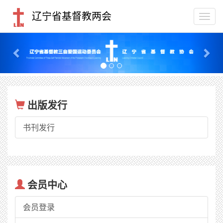
辽宁省基督教两会
Togg
navi
Previous
Nex
出版发行
书刊发行
会员中心
会员登录