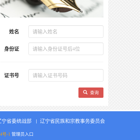
姓名
身份证
证书号
查询
辽宁省委统战部
|
辽宁省民族和宗教事务委员会
4号-1
管理员入口